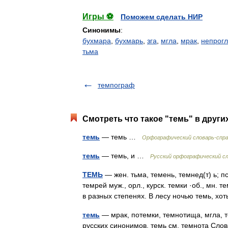
Игры ⚽
Поможем сделать НИР
Синонимы
:
бухмара
,
бухмарь
,
зга
,
мгла
,
мрак
,
непрогл
тьма
темпограф
Смотреть что такое "темь" в други
темь
— темь …
Орфографический словарь-спра
темь
— темь, и …
Русский орфографический с
ТЕМЬ
— жен. тьма, темень, темнед(т) ь; пс
темрей муж., орл., курск. темки ·об., мн. 
в разных степенях. В лесу ночью темь, 
темь
— мрак, потемки, темнотища, мгла, т
русских синонимов. темь см. темнота Слов