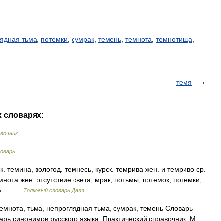
ядная тьма
,
потемки
,
сумрак
,
темень
,
темнота
,
темнотища
,
темя
х словарях:
вочник
ловарь
к. темина, вологод. темнесь, курск. темрива жен. и темриво ср.
темнота жен. отсутствие света, мрак, потьмы, потемок, потемки,
хоть… …
Толковый словарь Даля
емнота, тьма, непроглядная тьма, сумрак, темень Словарь
арь синонимов русского языка. Практический справочник. М.: