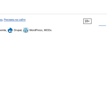
ка
,
Реклама на сайте
18+
omla,
Drupal,
WordPress, MODx.