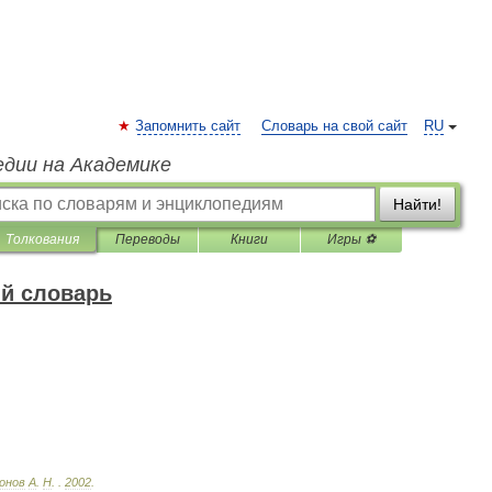
Запомнить сайт
Словарь на свой сайт
RU
едии на Академике
Найти!
Толкования
Переводы
Книги
Игры ⚽
й словарь
онов
А
.
Н
.
.
2002
.