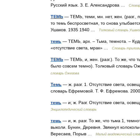
Русский язык. З. Е. Александрова …
Слова
ТЕМЬ
— ТЕМЬ, теми, мн. нет, жен. (разг., п
то темь беспросветная, то снова улыбаетс
Ушаков. 1935 1940 …
Толковый словарь Ушако
темь
— ТЕМЬ, арх. – Тьма, темнота. – Куды
«отсутствие света, мрак» …
Словарь трилоги
ТЕМЬ
— ТЕМЬ, и, жен. (разг.). То же, что т
было совсем темно). Толковый словарь О
словарь Ожегова
Темь
— ж. разг. 1. Отсутствие света, осве
словарь Ефремовой. Т. Ф. Ефремова. 2
темь
— и; ж. Разг. Отсутствие света, осв
Энциклопедический словарь
темь
— и, ж. разг. То же, что тьма 1, темно
выколи. Бунин, Деревня. Звякнул колоколь
Вересаев, Порыв …
Малый академический сло