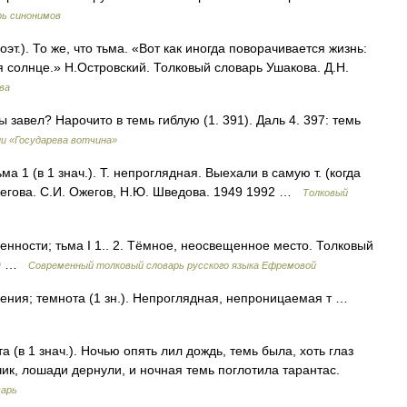
рь синонимов
оэт.). То же, что тьма. «Вот как иногда поворачивается жизнь:
я солнце.» Н.Островский. Толковый словарь Ушакова. Д.Н.
ва
 завел? Нарочито в темь гиблую (1. 391). Даль 4. 397: темь
и «Государева вотчина»
ьма 1 (в 1 знач.). Т. непроглядная. Выехали в самую т. (когда
жегова. С.И. Ожегов, Н.Ю. Шведова. 1949 1992 …
Толковый
щенности; тьма I 1.. 2. Тёмное, неосвещенное место. Толковый
000 …
Современный толковый словарь русского языка Ефремовой
ещения; темнота (1 зн.). Непроглядная, непроницаемая т …
та (в 1 знач.). Ночью опять лил дождь, темь была, хоть глаз
чик, лошади дернули, и ночная темь поглотила тарантас.
варь