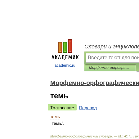
Словари и энциклоп
academic.ru
Морфемно-орфографический словарь
Морфемно-орфографически
темь
Толкование
Перевод
темь
темь
/.
Морфемно
-
орфографический
словарь
. —
М
.
:
АСТ
.
.
Тих